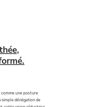
thée,
formé.
çu comme une posture
la simple dénégation de
t, cette vision réductrice