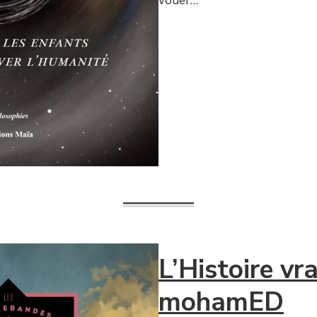
vouer…
L’Histoire vr
mohamED