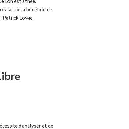
e l’on est athée.
is Jacobs a bénéficié de
: Patrick Lowie.
libre
écessite d’analyser et de