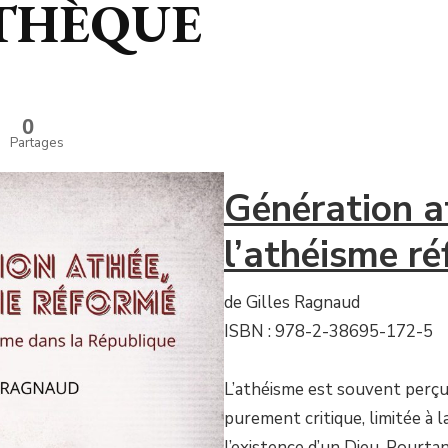
OTHÈQUE
0
Partages
Génération a
l’athéisme ré
de Gilles Ragnaud
ISBN : 978-2-38695-172-5
L’athéisme est souvent per
purement critique, limitée à 
l’existence d’un Dieu. Pourtan