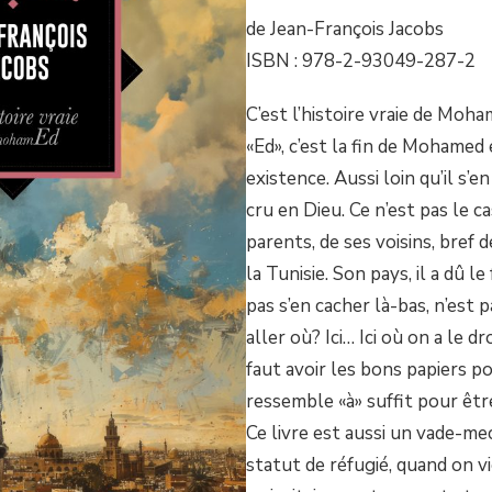
de Jean-François Jacobs
ISBN : 978-2-93049-287-2
C’est l’histoire vraie de Moha
«Ed», c’est la fin de Mohamed
existence. Aussi loin qu’il s’e
cru en Dieu. Ce n’est pas le c
parents, de ses voisins, bref 
la Tunisie. Son pays, il a dû le
pas s’en cacher là-bas, n’est 
aller où? Ici… Ici où on a le dr
faut avoir les bons papiers po
ressemble «à» suffit pour êt
Ce livre est aussi un vade-m
statut de réfugié, quand on v