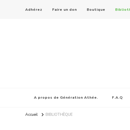
Adhérez
Faire un don
Boutique
Biblio
A propos de Génération Athée.
F.A.Q
Accueil
BIBLIOTHÈQUE