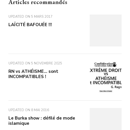
Articles recommandés
UPDATED ON
5 MARS 2017
LAÏCITÉ BAFOUÉE !!!
UPDATED ON
5 NOVEMBRE 2025
RN vs ATHÉISME… sont
INCOMPATIBLES !
UPDATED ON
8 MAI 2016
Le Burka show : défilé de mode
islamique