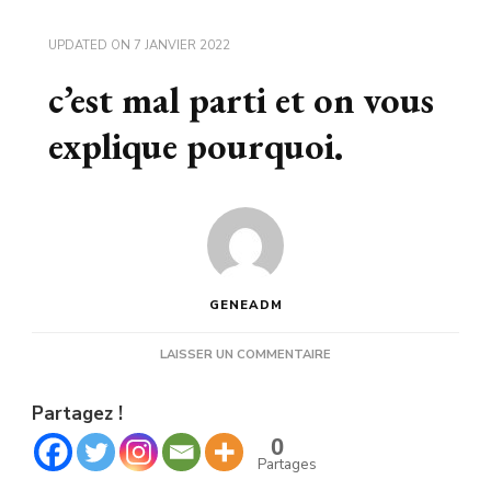
UPDATED ON
7 JANVIER 2022
c’est mal parti et on vous
explique pourquoi.
GENEADM
SUR
LAISSER UN COMMENTAIRE
C’EST
MAL
Partagez !
PARTI
ET
0
ON
Partages
VOUS