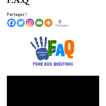
Partagez !
0
Partages