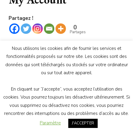
Partagez !
0
Partages
Images liées:
Nous utilisons les cookies afin de fournir les services et
fonctionnalités proposés sur notre site. Les cookies sont des
données qui sont téléchargés ou stockés sur votre ordinateur
ou sur tout autre appareil.
© Copyright 2026
Génération Athée
. Tous droits
réservés.
Vilva | Développé par
Blossom Themes
.
En cliquant sur ”J’accepte”, vous acceptez l’utilisation des
Propulsé par
WordPress
politique de confidentialité
cookies. Vous pourrez toujours les désactiver ultérieurement. Si
vous supprimez ou désactivez nos cookies, vous pourriez
rencontrer des interruptions ou des problèmes d’accès au site.
Paramètre
J'ACCEPTER