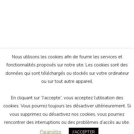
Nous utilisons les cookies afin de fournir les services et
fonctionnalités proposés sur notre site. Les cookies sont des
données qui sont téléchargés ou stockés sur votre ordinateur
ou sur tout autre appareil.
En cliquant sur ”J’accepte”, vous acceptez l’utilisation des
© Copyright 2026
Génération Athée
. Tous droits
cookies. Vous pourrez toujours les désactiver ultérieurement. Si
réservés.
Vilva | Développé par
Blossom Themes
.
vous supprimez ou désactivez nos cookies, vous pourriez
Propulsé par
WordPress
politique de confidentialité
rencontrer des interruptions ou des problèmes d’accès au site.
Paramètre
J'ACCEPTER