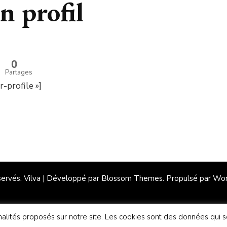
n profil
0
Partages
-profile »]
servés.
Vilva | Développé par
Blossom Themes
. Propulsé par
Wor
onnalités proposés sur notre site. Les cookies sont des données qui 