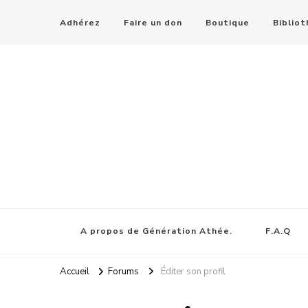
Adhérez
Faire un don
Boutique
Biblio
A propos de Génération Athée.
F.A.Q
Accueil
Forums
Éditer son profil