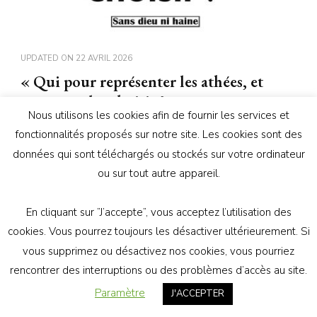
UPDATED ON
22 AVRIL 2026
« Qui pour représenter les athées, et
comment les choisir ? »
Nous utilisons les cookies afin de fournir les services et
Partagez !
fonctionnalités proposés sur notre site. Les cookies sont des
0
données qui sont téléchargés ou stockés sur votre ordinateur
Partages
ou sur tout autre appareil.
Partagez ! Vous êtes de plus en plus
nombreuses et nombreux à reconnaître une
En cliquant sur ”J’accepte”, vous acceptez l’utilisation des
réalité simple : sans représentation, l’athéisme ne
cookies. Vous pourrez toujours les désactiver ultérieurement. Si
pourra pas faire face aux ingérences
vous supprimez ou désactivez nos cookies, vous pourriez
politico‑religieuses. Mais au‑delà de cette question,
rencontrer des interruptions ou des problèmes d’accès au site.
d’autres se posent : « qui pour représenter les
Paramètre
J'ACCEPTER
athées, et comment les choisir ? » Dans mon …