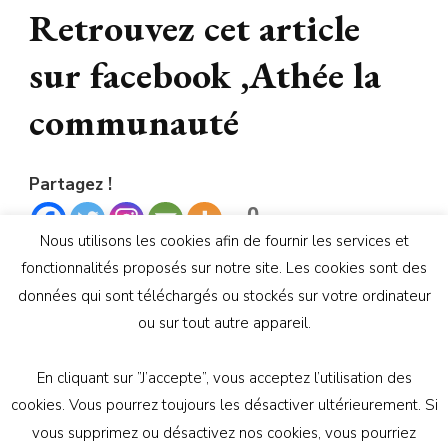
Retrouvez cet article
sur facebook ,Athée la
communauté
Partagez !
0
Partages
Nous utilisons les cookies afin de fournir les services et
Images liées:
fonctionnalités proposés sur notre site. Les cookies sont des
données qui sont téléchargés ou stockés sur votre ordinateur
ou sur tout autre appareil.
En cliquant sur ”J’accepte”, vous acceptez l’utilisation des
© Copyright 2026
Génération Athée
. Tous droits
cookies. Vous pourrez toujours les désactiver ultérieurement. Si
réservés.
Vilva | Développé par
Blossom Themes
.
vous supprimez ou désactivez nos cookies, vous pourriez
Propulsé par
WordPress
politique de confidentialité