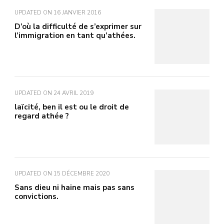
UPDATED ON
16 JANVIER 2016
D’où la difficulté de s’exprimer sur
l’immigration en tant qu’athées.
UPDATED ON
24 AVRIL 2019
laïcité, ben il est ou le droit de
regard athée ?
UPDATED ON
15 DÉCEMBRE 2020
Sans dieu ni haine mais pas sans
convictions.