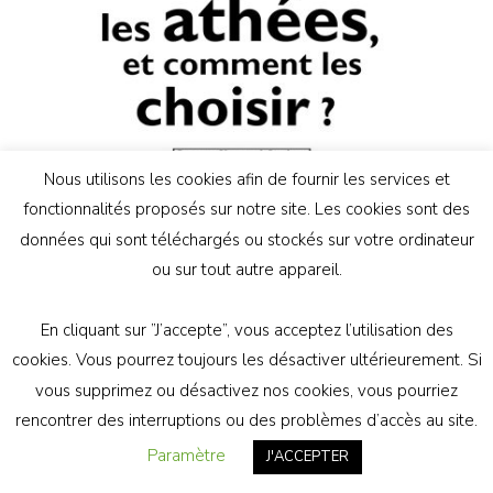
Nous utilisons les cookies afin de fournir les services et
fonctionnalités proposés sur notre site. Les cookies sont des
UPDATED ON
22 AVRIL 2026
données qui sont téléchargés ou stockés sur votre ordinateur
« Qui pour représenter les athées, et
ou sur tout autre appareil.
comment les choisir ? »
Partagez !
En cliquant sur ”J’accepte”, vous acceptez l’utilisation des
0
cookies. Vous pourrez toujours les désactiver ultérieurement. Si
Partages
vous supprimez ou désactivez nos cookies, vous pourriez
Vous êtes de plus en plus nombreuses et
rencontrer des interruptions ou des problèmes d’accès au site.
nombreux à reconnaître une réalité simple : sans
Paramètre
J'ACCEPTER
représentation, l’athéisme ne pourra pas faire face