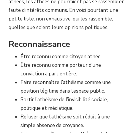
D’INTÉRÊTS
athées, les athées ne pourraient pas se rassembler
COMMUNS…
faute d’intérêts communs. En voici pourtant une
BIEN
AU
petite liste, non exhaustive, qui les rassemble,
CONTRAIRE
quelles que soient leurs opinions politiques.
!
Reconnaissance
Être reconnu comme citoyen athée.
Être reconnu comme porteur d’une
conviction à part entière.
Faire reconnaître l’athéisme comme une
position légitime dans l’espace public.
Sortir l’athéisme de l’invisibilité sociale,
politique et médiatique.
Refuser que l’athéisme soit réduit à une
simple absence de croyance.