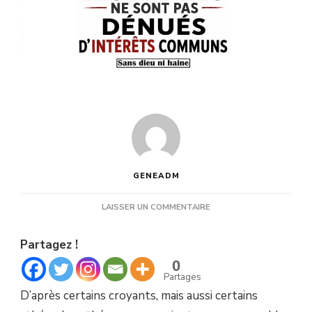
GENEADM
SUR
LAISSER UN COMMENTAIRE
NON,
LES
Partagez !
ATHÉES
NE
0
SONT
Partages
PAS
D’après certains croyants, mais aussi certains
DÉNUÉS