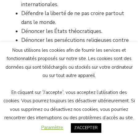
internationales.
Défendre la liberté de ne pas croire partout
dans le monde.
Dénoncer les États théocratiques.
Dénoncer les persécutions religieuses contre
les non-croyants.
Nous utilisons les cookies afin de fournir les services et
Porter une voix athée dans les institutions
fonctionnalités proposés sur notre site. Les cookies sont des
internationales.
données qui sont téléchargés ou stockés sur votre ordinateur
ou sur tout autre appareil.
Société
En cliquant sur ”J’accepte”, vous acceptez l’utilisation des
Défendre une société où les athées ont
cookies. Vous pourrez toujours les désactiver ultérieurement. Si
toute leur place.
vous supprimez ou désactivez nos cookies, vous pourriez
Refuser que la religion soit considérée comme
rencontrer des interruptions ou des problèmes d’accès au site.
norme sociale.
Paramètre
J'ACCEPTER
Refuser que les croyants parlent au nom de