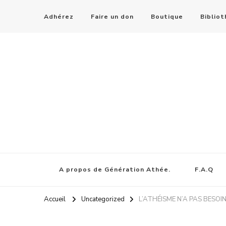
Adhérez
Faire un don
Boutique
Biblio
A propos de Génération Athée.
F.A.Q
Accueil
Uncategorized
L’ATHÉISME N’A PAS BESOIN