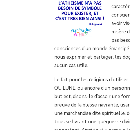
SUR
caractér
L’ATHÉISME
conscien
N’A
PAS
avoir vi
BESOIN
misère d
DE
SYMBOLE
pas beso
POUR
consciences d’un monde émancipé 
EXISTER,
ET
nous exprimer et partager, les do
C’EST
aucun cas utile.
TRÈS
BIEN
AINSI
Le fait pour les religions d’utilis
!
OU LUNE, ou encore d’un personna
but est, disons-le d’assoir une f
preuve de faiblesse navrante, usan
une marchandise dite spirituelle, 
tous se livrant une guéguerre divi