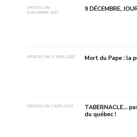
9 DÉCEMBRE, JOUR
UPDATED ON
9 DÉCEMBRE 2023
Mort du Pape : la p
UPDATED ON
27 AVRIL 2025
TABERNACLE… pas s
UPDATED ON
2 AVRIL 2019
du québec !