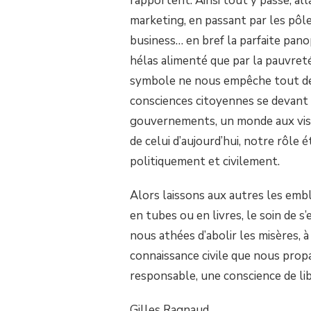
rapportent. Ainsi tout y passe, all
marketing, en passant par les p
business… en bref la parfaite pano
hélas alimenté que par la pauvreté,
symbole ne nous empêche tout de
consciences citoyennes se devant 
gouvernements, un monde aux visio
de celui d’aujourd’hui, notre rôle 
politiquement et civilement.
Alors laissons aux autres les embl
en tubes ou en livres, le soin de 
nous athées d’abolir les misères, à 
connaissance civile que nous prop
responsable, une conscience de li
Gilles Ragnaud