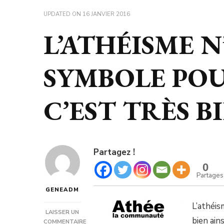
UPDATED ON
16 JANVIER 2016
L’ATHÉISME N
SYMBOLE POU
C’EST TRÈS BI
Partagez !
0
Partages
GENEADM
L’athéis
LAISSER UN
bien ain
COMMENTAIRE