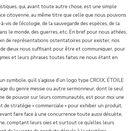
istiques, qui, avant toute autre chose, est une simple
ce citoyenne, au même titre que celle que nous pouvons
s-à-vis de l’écologie, de la sauvegarde des espèces, de la
ans le monde, des guer
res, etc. En bref pour nous athées,
in de représentations ostentatoires pour exister, nos
de dieux nous suffisant pour être et communiquer, pour
gmes et leurs phrases toutes faites ne nous étant en
er un symbole, qu’il s’agisse d’un logo type CROIX, ÉTOILE
ge du genre messie ou autre sermonneur, dont le seul
orme de pouvoir sur leurs communautés, est pour moi une
t de stratégie « commerciale » pour exhiber un produit,
devant faire face à une concurrence toute aussi désuète,
ne, comptant leurs oies et surtout ce qu’elles leurs