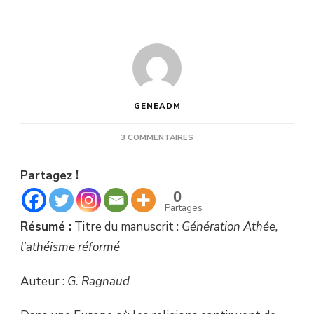
GENEADM
SUR
3 COMMENTAIRES
GÉNÉRATION
ATHÉE,
Partagez !
L’ATHÉISME
RÉFORMÉ…
0
LE
Partages
LIVRE
Résumé :
Titre du manuscrit :
Génération Athée,
!
l’athéisme réformé
Auteur :
G. Ragnaud