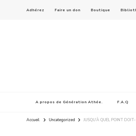
Adhérez
Faire un don
Boutique
Biblio
A propos de Génération Athée.
F.A.Q
Accueil
Uncategorized
JUSQU’À QUEL POINT DOIT-