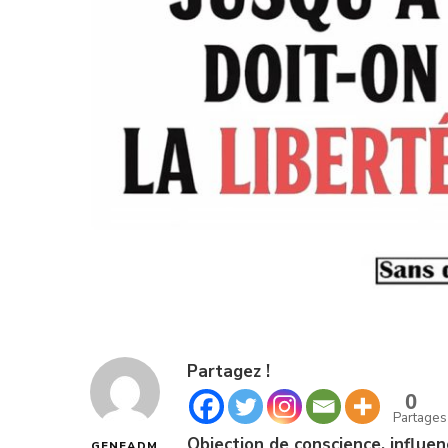
Partagez !
0
Partages
Objection de conscience, influen
GENEADM