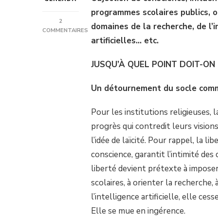
programmes scolaires publics, or
2
domaines de la recherche, de l’i
COMMENTAIRES
artificielles… etc.
SUR
JUSQU’À
QUEL
JUSQU’À QUEL POINT DOIT-ON 
POINT
DOIT-
ON
Un détournement du socle com
PERMETTRE
LA
Pour les institutions religieuses, 
LIBERTÉ
DE
progrès qui contredit leurs visi
RELIGION
l’idée de laïcité. Pour rappel, la l
?
conscience, garantit l’intimité de
liberté devient prétexte à impose
scolaires, à orienter la recherche,
l’intelligence artificielle, elle c
Elle se mue en ingérence.