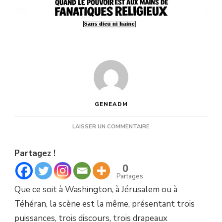
GENEADM
SUR
LAISSER UN COMMENTAIRE
USA
–
Partagez !
ISRAËL
–
0
IRAN.
Partages
QUAND
Que ce soit à Washington, à Jérusalem ou à
LE
POUVOIR
Téhéran, la scène est la même, présentant trois
EST
puissances, trois discours, trois drapeaux
AUX