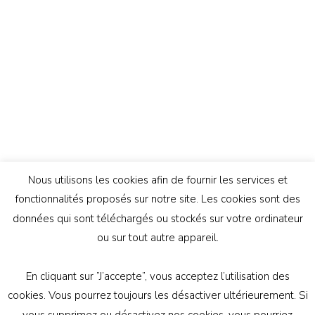
Nous utilisons les cookies afin de fournir les services et
fonctionnalités proposés sur notre site. Les cookies sont des
données qui sont téléchargés ou stockés sur votre ordinateur
ou sur tout autre appareil.
En cliquant sur ”J’accepte”, vous acceptez l’utilisation des
© Copyright 2026
Génération Athée
. Tous droits
cookies. Vous pourrez toujours les désactiver ultérieurement. Si
réservés.
Vilva | Développé par
Blossom Themes
.
vous supprimez ou désactivez nos cookies, vous pourriez