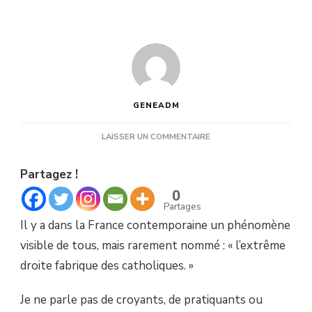
GENEADM
SUR
LAISSER UN COMMENTAIRE
L’EXTRÊME
DROITE,
Partagez !
CE
CATALYSEUR
0
DE
Partages
CONVERSION
Il y a dans la France contemporaine un phénomène
CATHOLIQUE
visible de tous, mais rarement nommé : « l’extrême
droite fabrique des catholiques. »
Je ne parle pas de croyants, de pratiquants ou