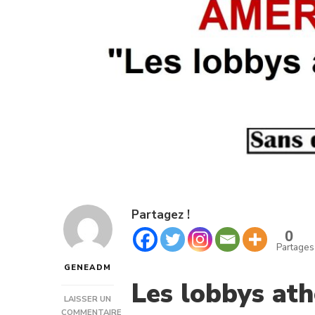
Partagez !
0
Partages
GENEADM
Les lobbys at
LAISSER UN
COMMENTAIRE