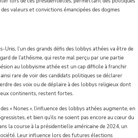
r lors de ces présidentielles, permettant des politiques
c des valeurs et convictions émancipées des dogmes
-Unis, l’un des grands défis des lobbys athées va être de
gard de l’athéisme, qui reste mal perçu par une partie
hésion au lobbyisme athée est un cap difficile à franchir
insi rare de voir des candidats politiques se déclarer
rdre des voix ou de déplaire à des lobbys religieux dont
deux continents, restent fortes.
 des « Nones », l’influence des lobbys athées augmente, en
ogressistes, et bien qu’ils ne soient pas encore au cœur du
dans la course à la présidentielle américaine de 2024, un
société. Leur influence lors des futures élections