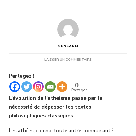
GENEADM
SUR
LAISSER UN COMMENTAIRE
ATHÉISME
:
Partagez !
UNE
REMISE
0
EN
Partages
QUESTION
L’évolution de l’athéisme passe par la
DES
TEXTES
nécessité de dépasser les textes
FONDATEURS
philosophiques classiques.
Les athées, comme toute autre communauté