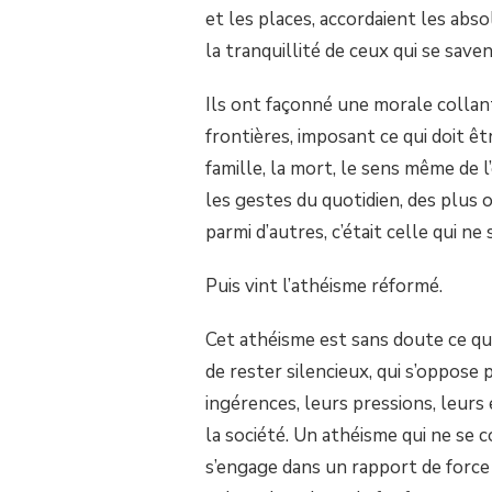
et les places, accordaient les abs
SUR
POURQUOI
la tranquillité de ceux qui se save
EST-
CE
QUE
Ils ont façonné une morale collan
LES
frontières, imposant ce qui doit êt
CATHOLIQUES
NE
famille, la mort, le sens même de 
NOUS
les gestes du quotidien, des plus o
SUPPORTENT
PAS
parmi d’autres, c’était celle qui ne
Puis vint l’athéisme réformé.
Cet athéisme est sans doute ce qui,
de rester silencieux, qui s’oppose
ingérences, leurs pressions, leurs 
la société. Un athéisme qui ne se c
s’engage dans un rapport de force 