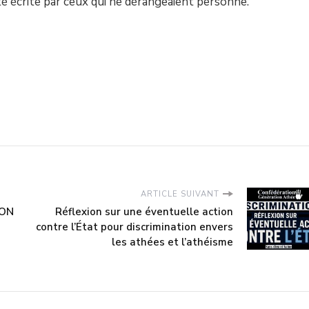
 été écrite par ceux qui ne dérangeaient personne.
ARTICLE SUIVANT
ION
Réflexion sur une éventuelle action
contre l’État pour discrimination envers
les athées et l’athéisme