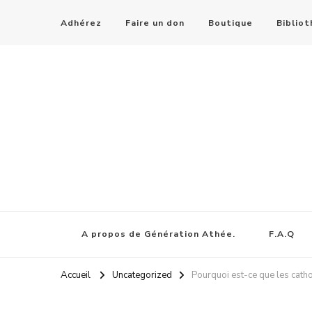
Adhérez
Faire un don
Boutique
Biblio
A propos de Génération Athée.
F.A.Q
Accueil
Uncategorized
Pourquoi est-ce que les cath