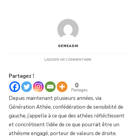
GENEADM
SUR
LAISSER UN COMMENTAIRE
À
QUOI
Partagez !
RESSEMBLERAIT
UNE
0
POLITIQUE
Partages
DE
Depuis maintenant plusieurs années, via
DROITE
ATHÉE
Génération Athée, confédération de sensibilité de
?
gauche, j’appelle à ce que des athées réfléchissent
et concrétisent l’idée de ce que pourrait être un
athéisme engagé, porteur de valeurs de droite.