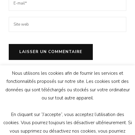
Ce site utilise Akismet pour réduire les
Nous utilisons les cookies afin de fournir les services et
indésirables.
En savoir plus sur la façon dont les
fonctionnalités proposés sur notre site. Les cookies sont des
données de vos commentaires sont traitées
.
données qui sont téléchargés ou stockés sur votre ordinateur
ou sur tout autre appareil.
En cliquant sur ”J’accepte”, vous acceptez l’utilisation des
© Copyright 2026
Génération Athée
. Tous droits
cookies. Vous pourrez toujours les désactiver ultérieurement. Si
réservés.
Vilva | Développé par
Blossom Themes
.
vous supprimez ou désactivez nos cookies, vous pourriez
Propulsé par
WordPress
politique de confidentialité