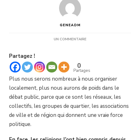
GENEADM
SUR
UN COMMENTAIRE
ATHÉES,
CRÉEZ
Partagez !
DES
ASSOCIATIONS
0
!
Partages
Plus nous serons nombreux à nous organiser
localement, plus nous aurons de poids dans le
débat public, parce que ce sont les réseaux, les
collectifs, les groupes de quartier, les associations
de ville et de région qui donnent une vraie force
politique.
En face, les religions l’ont bien compris depuis