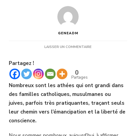
GENEADM
SUR
LAISSER UN COMMENTAIRE
ATHÉES,
NÉ(E)S
Partagez !
DE
FAMILLES
0
RELIGIEUSES
Partages
Nombreux sont les athées qui ont grandi dans
des familles catholiques, musulmanes ou
juives, parfois très pratiquantes, traçant seuls
leur chemin vers l’émancipation et la liberté de
conscience.
Nous sommes nombreux, aujourd’hui, à affirmer