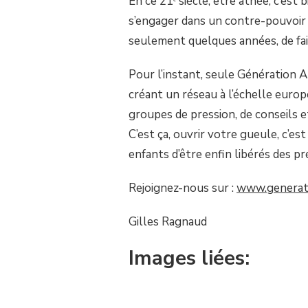
En ce 21ᵉ siècle, être athée, c’est 
s’engager dans un contre-pouvoir e
seulement quelques années, de fai
Pour l’instant, seule Génération A
créant un réseau à l’échelle euro
groupes de pression, de conseils e
C’est ça, ouvrir votre gueule, c’est
enfants d’être enfin libérés des pr
Rejoignez-nous sur :
www.generati
Gilles Ragnaud
Images liées: