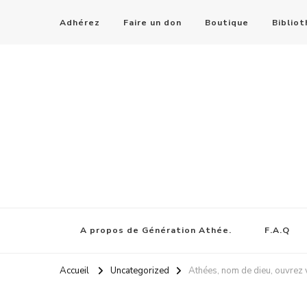
Adhérez
Faire un don
Boutique
Biblio
A propos de Génération Athée.
F.A.Q
Accueil
Uncategorized
Athées, nom de dieu, ouvrez v