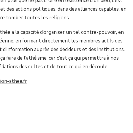
bien plus que ne pas croire en l’existence d’un dieu, c’est
t des actions politiques, dans des alliances capables, en
re tomber toutes les religions.
thée a la capacité d’organiser un tel contre-pouvoir, en
péenne, en formant directement les membres actifs des
t d’information auprès des décideurs et des institutions.
 ça faire de l’athéisme, car c’est ça qui permettra à nos
édations des cultes et de tout ce qui en découle.
on-athee.fr