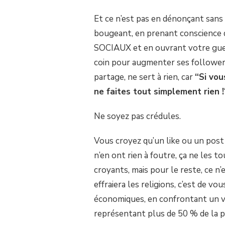
SUR
ATHÉES,
Et ce n’est pas en dénonçant sans 
NOM
bougeant, en prenant conscien
DE
DIEU,
SOCIAUX et en ouvrant votre gueul
OUVREZ
coin pour augmenter ses followers
VOTRE
GUEULE
partage, ne sert à rien, car
“Si vou
!
ne faites tout simplement rien !
Ne soyez pas crédules.
Vous croyez qu’un like ou un post d
n’en ont rien à foutre, ça ne les t
croyants, mais pour le reste, ce n’
effraiera les religions, c’est de vo
économiques, en confrontant un vé
représentant plus de 50 % de la p