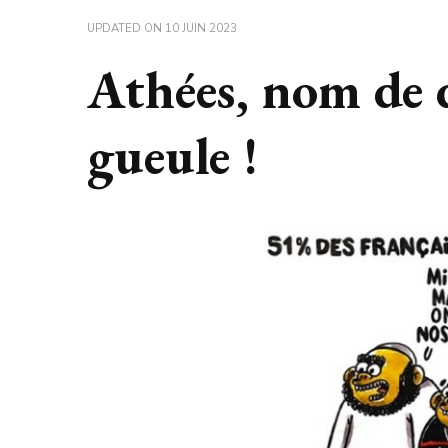
UPDATED ON
10 JUIN 2023
Athées, nom de 
gueule !