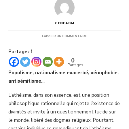
GENEADM
SUR
LAISSER UN COMMENTAIRE
CES
ATHÉES
Partagez !
QUI
ONT
0
PERDU
Partages
LA
Populisme, nationalisme exacerbé, xénophobie,
RAISON
antisémitisme…
L’athéisme, dans son essence, est une position
philosophique rationnelle qui rejette l’existence de
divinités et invite à un questionnement lucide sur
le monde, libéré des dogmes religieux. Pourtant,
certains individus se revendiquant de l’athéisme