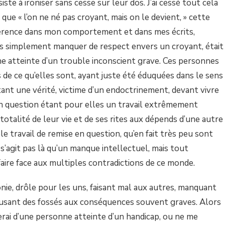
ste à ironiser sans cesse sur leur dos. J’ai cessé tout cela
 que « l’on ne né pas croyant, mais on le devient, » cette
fférence dans mon comportement et dans mes écrits,
s simplement manquer de respect envers un croyant, était
ne atteinte d’un trouble inconscient grave. Ces personnes
 de ce qu’elles sont, ayant juste été éduquées dans le sens
nt une vérité, victime d’un endoctrinement, devant vivre
en question étant pour elles un travail extrêmement
a totalité de leur vie et de ses rites aux dépends d’une autre
ble travail de remise en question, qu’en fait très peu sont
e s’agit pas là qu’un manque intellectuel, mais tout
aire face aux multiples contradictions de ce monde.
ironie, drôle pour les uns, faisant mal aux autres, manquant
sant des fossés aux conséquences souvent graves. Alors
ai d’une personne atteinte d’un handicap, ou ne me