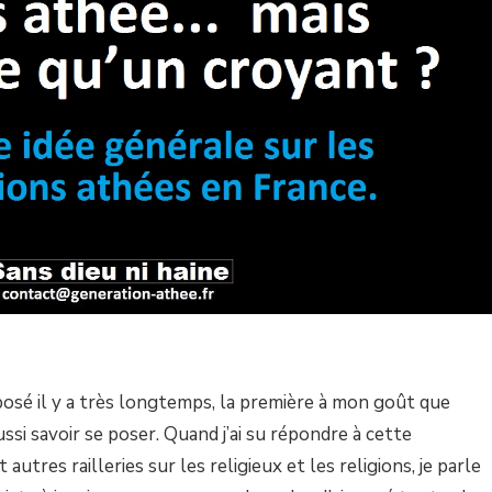
posé il y a très longtemps, la première à mon goût que
ssi savoir se poser. Quand j’ai su répondre à cette
 autres railleries sur les religieux et les religions, je parle