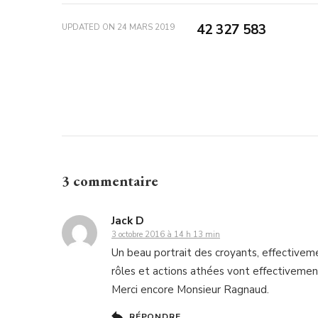
42 327 583
UPDATED ON
24 MARS 2019
3 commentaire
Jack D
3 octobre 2016 à 14 h 13 min
Un beau portrait des croyants, effectiveme
rôles et actions athées vont effectivement
Merci encore Monsieur Ragnaud.
RÉPONDRE