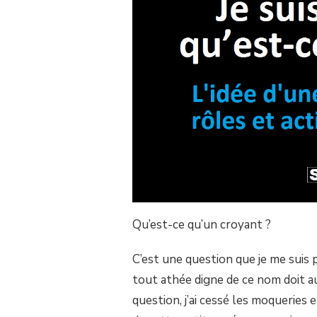
SUR
SANS
DIEU
NI
HAINE,
L’IDÉE
D’UNE
« IDÉE
GÉNÉRALE »
SUR
LES
RÔLES
ET
ACTIONS
ATHÉES
EN
Qu’est-ce qu’un croyant ?
FRANCE.
C’est une question que je me suis 
tout athée digne de ce nom doit au
question, j’ai cessé les moqueries et