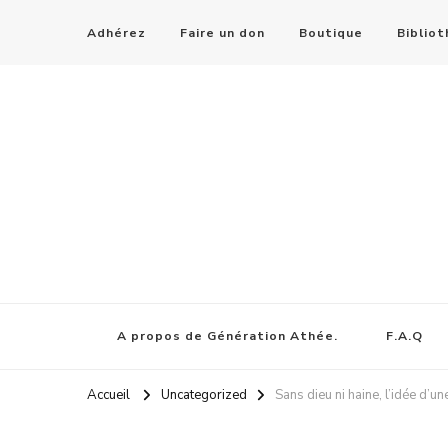
Adhérez
Faire un don
Boutique
Biblio
A propos de Génération Athée.
F.A.Q
Accueil
Uncategorized
Sans dieu ni haine, l’idée d’un