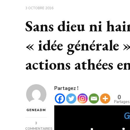
3 OCTOBRE 2016
Sans dieu ni hain
« idée générale »
actions athées e
Partagez !
0
Partages
GENEADM
3
COMMENTAIRES