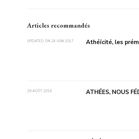
Articles recommandés
Athéïcité, les prém
UPDATED ON
24 JUIN 2017
ATHÉES, NOUS FÉD
29 AOÛT 2016