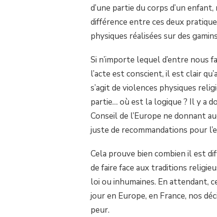
d’une partie du corps d’un enfant
SUR
EXCISION
différence entre ces deux pratique
ET
CIRCONCISION,
physiques réalisées sur des gamins
L’UE,
DEUX
Si n’importe lequel d’entre nous f
POIDS
DEUX
l’acte est conscient, il est clair q
MESURES.
s’agit de violences physiques reli
partie… où est la logique ? Il y a 
Conseil de l’Europe ne donnant au
juste de recommandations pour l’ex
Cela prouve bien combien il est di
de faire face aux traditions religi
loi ou inhumaines. En attendant, ce
jour en Europe, en France, nos dé
peur.