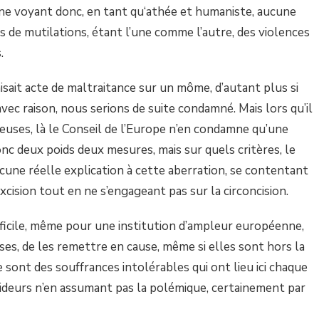
, ne voyant donc, en tant qu‘athée et humaniste, aucune
s de mutilations, étant l’une comme l’autre, des violences
.
aisait acte de maltraitance sur un môme, d’autant plus si
u’avec raison, nous serions de suite condamné. Mais lors qu’il
gieuses, là le Conseil de l’Europe n’en condamne qu’une
donc deux poids deux mesures, mais sur quels critères, le
cune réelle explication à cette aberration, se contentant
cision tout en ne s’engageant pas sur la circoncision.
fficile, même pour une institution d’ampleur européenne,
euses, de les remettre en cause, même si elles sont hors la
 sont des souffrances intolérables qui ont lieu ici chaque
cideurs n’en assumant pas la polémique, certainement par