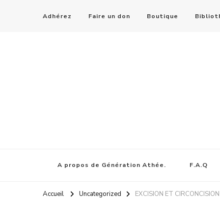
Adhérez
Faire un don
Boutique
Biblio
A propos de Génération Athée.
F.A.Q
Accueil
Uncategorized
EXCISION ET CIRCONCISION