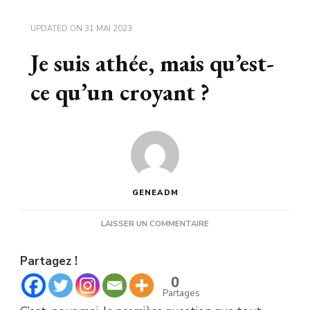
UPDATED ON
31 MAI 2023
Je suis athée, mais qu’est-
ce qu’un croyant ?
GENEADM
SUR
LAISSER UN COMMENTAIRE
JE
SUIS
Partagez !
ATHÉE,
MAIS
0
QU’EST-
Partages
CE