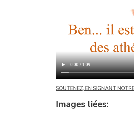
IL
EST
OU
LE
DROIT
DE
REGARD
ATHÉE
?
SOUTENEZ, EN SIGNANT NOTRE P
Images liées: