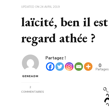
UPDATED ON
24 AVRIL 2019
laïcité, ben il es
regard athée ?
Partagez !
0
Partages
GENEADM
2
COMMENTAIRES
SUR
LAÏCITÉ,
BEN