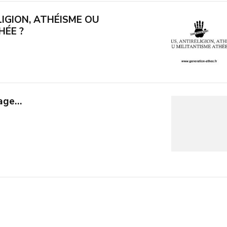
LIGION, ATHÉISME OU
HÉE ?
dage…