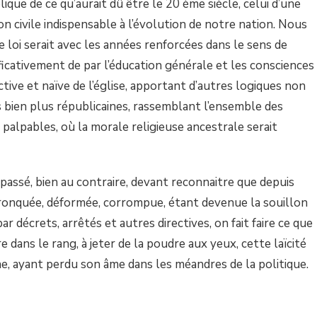
que de ce qu’aurait dû être le 20 ème siècle, celui d’une
n civile indispensable à l’év
olution de notre nation. Nous
 loi serait avec les années renforcées dans le sens de
ificativement de par l’éducation générale et les consciences
ctive et naïve de l’église, apportant d’autres logiques non
s bien plus républicaines, rassemblant l’ensemble des
 palpables, où la morale religieuse ancestrale serait
t passé, bien au contraire, devant reconnaitre que depuis
tronquée, déformée, corrompue, étant devenue la souillon
ar décrets, arrêtés et autres directives, on fait faire ce que
tre dans le rang, à jeter de la poudre aux yeux, cette laïcité
ne, ayant perdu son âme dans les méandres de la politique.