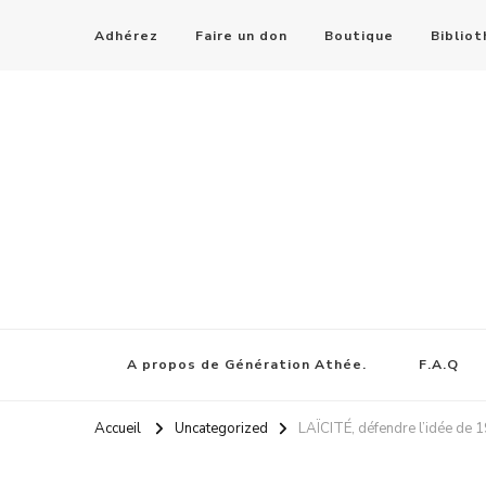
Adhérez
Faire un don
Boutique
Biblio
A propos de Génération Athée.
F.A.Q
Accueil
Uncategorized
LAÏCITÉ, défendre l’idée de 1