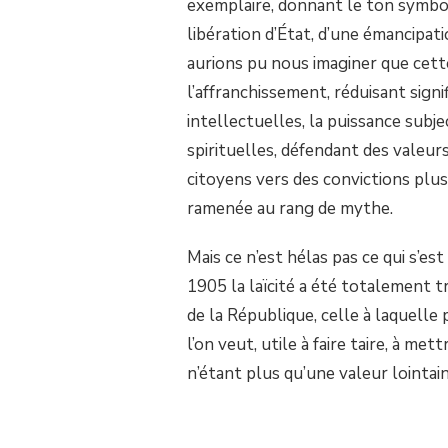
exemplaire, donnant le ton symboli
L’IDÉE
DE
libération d’État, d’une émancipatio
1905,
aurions pu nous imaginer que cette
UN
DEVOIR
l’affranchissement, réduisant sign
ATHÉE.
intellectuelles, la puissance subje
spirituelles, défendant des valeur
citoyens vers des convictions plus
ramenée au rang de mythe.
Mais ce n’est hélas pas ce qui s’es
1905 la laïcité a été totalement 
de la République, celle à laquelle p
l’on veut, utile à faire taire, à met
n’étant plus qu’une valeur lointai