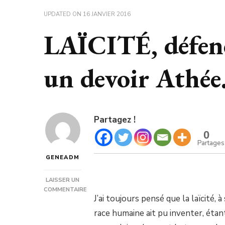
UPDATED ON
16 JANVIER 2016
LAÏCITÉ, défend
un devoir Athée
Partagez !
0
Partages
GENEADM
LAISSER UN
COMMENTAIRE
J’ai toujours pensé que la laïcité, à
SUR
LAÏCITÉ,
race humaine ait pu inventer, éta
DÉFENDRE