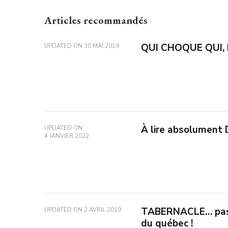
Articles recommandés
QUI CHOQUE QUI,
UPDATED ON
30 MAI 2019
À lire absolumen
UPDATED ON
4 JANVIER 2022
TABERNACLE… pas s
UPDATED ON
2 AVRIL 2019
du québec !