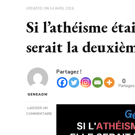
UPDATED ON
14 AVRIL 2016
Si l’athéisme étai
serait la deuxiè
Partagez !
0
Partages
GENEADM
LAISSER UN
COMMENTAIRE
SUR
SI
L’ATHÉISME