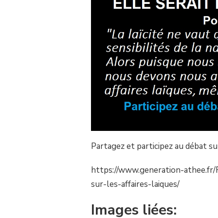
ÉTAIT
UNE
RELIGIONS,
ELLE
SERAIT
LA
DEUXIÈME
DE
FRANCE
Partagez et participez au débat s
https://www.generation-athee.fr/
sur-les-affaires-laiques/
Images liées: