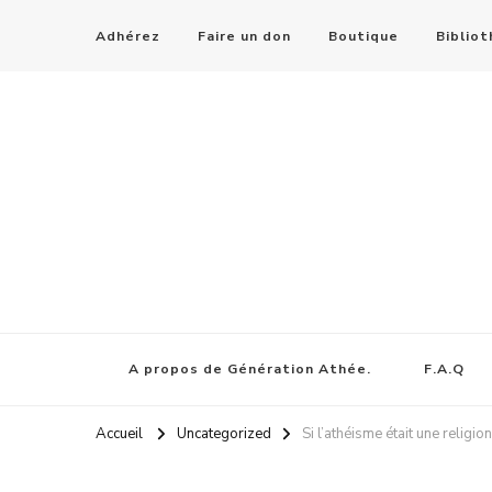
Adhérez
Faire un don
Boutique
Biblio
A propos de Génération Athée.
F.A.Q
Accueil
Uncategorized
Si l’athéisme était une religio