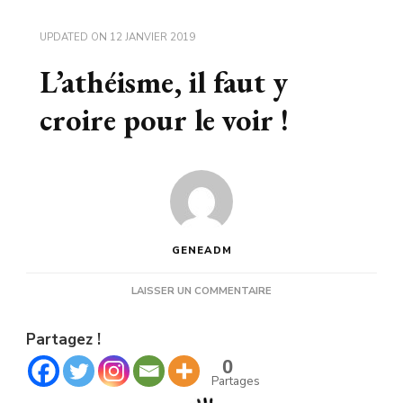
UPDATED ON
12 JANVIER 2019
L’athéisme, il faut y
croire pour le voir !
GENEADM
SUR
LAISSER UN COMMENTAIRE
L’ATHÉISME,
IL
Partagez !
FAUT
Y
0
CROIRE
Partages
POUR