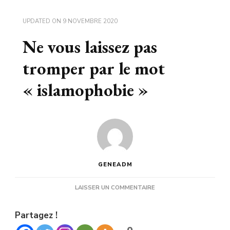
UPDATED ON
9 NOVEMBRE 2020
Ne vous laissez pas
tromper par le mot
« islamophobie »
GENEADM
SUR
LAISSER UN COMMENTAIRE
NE
VOUS
Partagez !
LAISSEZ
PAS