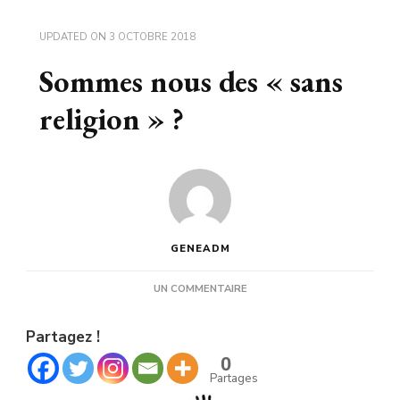
UPDATED ON
3 OCTOBRE 2018
Sommes nous des « sans
religion » ?
GENEADM
SUR
UN COMMENTAIRE
SOMMES
NOUS
Partagez !
DES
« SANS
0
RELIGION »
Partages
?