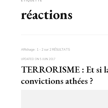
ÉTIQUETTE
réactions
Affichage : 1 - 2 sur 2 RÉSULTATS
UPDATED ON
5 JUIN 2017
TERRORISME : Et si la 
convictions athées ?