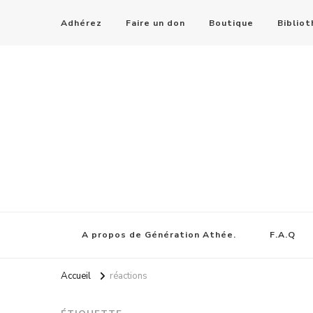
Adhérez
Faire un don
Boutique
Biblio
A propos de Génération Athée.
F.A.Q
Accueil
réactions