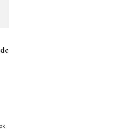
 de
ok