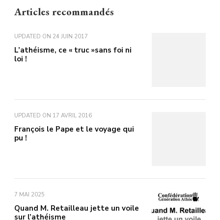
Articles recommandés
UPDATED ON
24 JUIN 2017
L’athéisme, ce « truc »sans foi ni
loi !
UPDATED ON
17 AVRIL 2016
François le Pape et le voyage qui
pu !
7 MAI 2025
Quand M. Retailleau jette un voile
sur l’athéisme