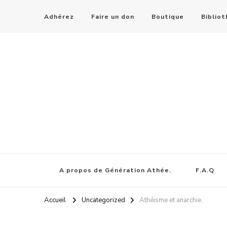
Adhérez
Faire un don
Boutique
Biblio
A propos de Génération Athée.
F.A.Q
Accueil
Uncategorized
Athéisme et anarchie.