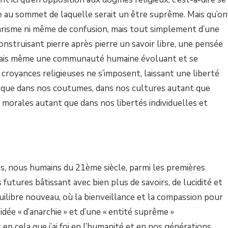
e au sommet de laquelle serait un être suprême. Mais qu’on
galitarisme ni même de confusion, mais tout simplement d’une
nstruisant pierre après pierre un savoir libre, une pensée
dirais même une communauté humaine évoluant et se
 croyances religieuses ne s’imposent, laissant une liberté
t que dans nos coutumes, dans nos cultures autant que
morales autant que dans nos libertés individuelles et
, nous humains du 21ème siècle, parmi les premières
s futures bâtissant avec bien plus de savoirs, de lucidité et
uilibre nouveau, où la bienveillance et la compassion pour
idée « d’anarchie » et d’une « entité suprême »
en cela que j’ai foi en l’humanité et en nos générations