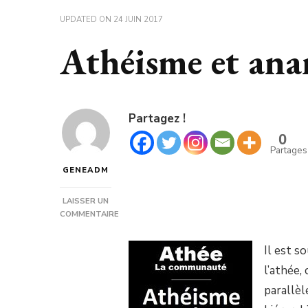
UPDATED ON
24 JUIN 2017
Athéisme et ana
Partagez !
0
Partages
GENEADM
LAISSER UN
COMMENTAIRE
SUR
ATHÉISME
Il est s
ET
ANARCHIE.
l’athée,
parallèl