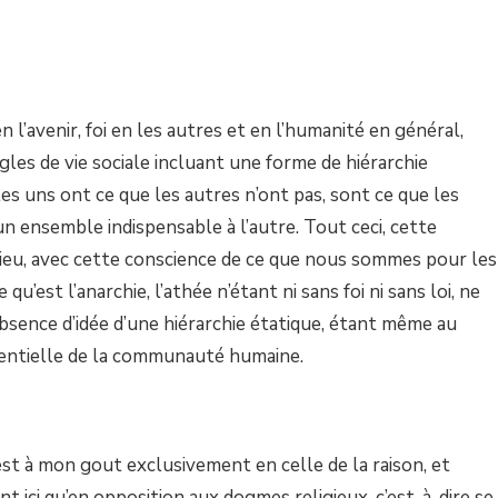
n l’avenir, foi en les autres et en l’humanité en général,
ègles de vie sociale incluant une forme de hiérarchie
 uns ont ce que les autres n’ont pas, sont ce que les
n ensemble indispensable à l’autre. Tout ceci, cette
 dieu, avec cette conscience de ce que nous sommes pour les
 qu’est l’anarchie, l’athée n’étant ni sans foi ni sans loi, ne
absence d’idée d’une hiérarchie étatique, étant même au
sentielle de la communauté humaine.
c’est à mon gout exclusivement en celle de la raison, et
nt ici qu’en opposition aux dogmes religieux, c’est-à-dire se