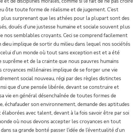
ie et de disciplines morales, comme si le fait de ne pas croire
eu ôte toute forme de réalisme et de jugement. C’est
 plus surp
renant que les athées pour la plupart sont des
és, doués d’une justesse humaine et sociale souvent plus
e nos semblables croyants. Ceci se comprend facilement
 dieu implique de sortir du milieu dans lequel nos sociétés
 celui d’un monde où tout sans exception est et a été
tre suprême et de la crainte que nous pauvres humains
s croyances millénaires implique de se forger une vie
adrement social nouveau, régi par des règles distinctes
nsi que d’une pensée libérée, devant se construire et
sa vie en général désenchaînée de toutes formes de
uire, échafauder son environnement, demande des aptitudes
 élaborées avec talent, devant à la fois savoir être par soi
onde où nous devons accepter les croyances en tout
t dans sa grande bonté passer l’idée de l’éventualité d’un