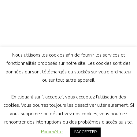
Nous utilisons les cookies afin de fournir les services et
fonctionnalités proposés sur notre site. Les cookies sont des
données qui sont téléchargés ou stockés sur votre ordinateur
ou sur tout autre appareil.
En cliquant sur ”J’accepte”, vous acceptez l’utilisation des
© Copyright 2026
Génération Athée
. Tous droits
cookies. Vous pourrez toujours les désactiver ultérieurement. Si
réservés.
Vilva | Développé par
Blossom Themes
.
vous supprimez ou désactivez nos cookies, vous pourriez
Propulsé par
WordPress
politique de confidentialité
rencontrer des interruptions ou des problèmes d’accès au site.
Paramètre
J'ACCEPTER