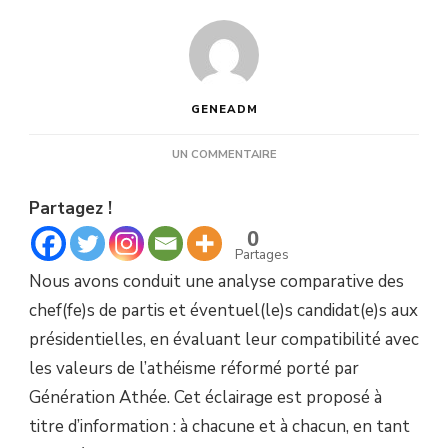
GENEADM
SUR
UN COMMENTAIRE
2027
:
Partagez !
QUEL
CANDIDAT
0
POUR
Partages
LES
Nous avons conduit une analyse comparative des
ATHÉES
?
chef(fe)s de partis et éventuel(le)s candidat(e)s aux
présidentielles, en évaluant leur compatibilité avec
les valeurs de l’athéisme réformé porté par
Génération Athée. Cet éclairage est proposé à
titre d’information : à chacune et à chacun, en tant