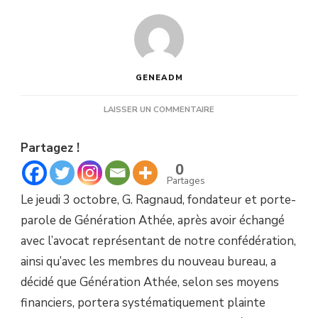
GENEADM
SUR
LAISSER UN COMMENTAIRE
PLAINTE
CONTRE
Partagez !
L’ÉTAT,
OÙ
0
EN
Partages
SOMMES-
Le jeudi 3 octobre, G. Ragnaud, fondateur et porte-
NOUS
parole de Génération Athée, après avoir échangé
avec l’avocat représentant de notre confédération,
ainsi qu’avec les membres du nouveau bureau, a
décidé que Génération Athée, selon ses moyens
financiers, portera systématiquement plainte