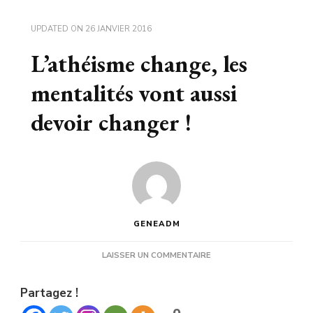
UPDATED ON
26 JANVIER 2016
L’athéisme change, les
mentalités vont aussi
devoir changer !
GENEADM
SUR
LAISSER UN COMMENTAIRE
L’ATHÉISME
CHANGE,
Partagez !
LES
MENTALITÉS