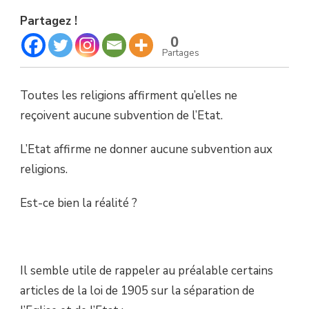
SCANDALE
Partagez !
DES
SUBVENTIONS
0
DE
Partages
L’ETAT
AUX
RELIGIONS,
Toutes les religions affirment qu’elles ne
PAR
reçoivent aucune subvention de l’Etat.
OLIVIER
BACH.
L’Etat affirme ne donner aucune subvention aux
religions.
Est-ce bien la réalité ?
Il semble utile de rappeler au préalable certains
articles de la loi de 1905 sur la séparation de