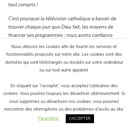
tout compris !
C’est pourquoi la télévision catholique a besoin de
trouver chaque jour que Dieu fait, les moyens de
financer ses programmes ; nous avons confiance
dans l’Esprit Saint et nous avons confiance en vous
Nous utilisons les cookies afin de fournir les services et
pour que vive et grandisse la télévision catholique.
fonctionnalités proposés sur notre site. Les cookies sont des
Pour que l’évangile puisse rayonner dans des
données qui sont téléchargés ou stockés sur votre ordinateur
millions de foyers, depuis les postes de télévision. »
ou sur tout autre appareil.
En cliquant sur ”J’accepte”, vous acceptez l’utilisation des
cookies. Vous pourrez toujours les désactiver ultérieurement. Si
Les responsables de cette télévision ont raison de
vous supprimez ou désactivez nos cookies, vous pourriez
faire confiance à l’Esprit Saint. Il leur a permis
rencontrer des interruptions ou des problèmes d’accès au site.
d’être couvert par une fondation reconnue d’utilité
Paramètre
J'ACCEPTER
publique et d’être ainsi financé essentiellement par