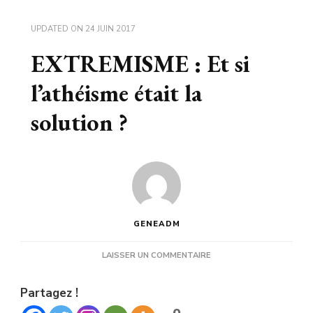
UPDATED ON
24 JUIN 2017
EXTREMISME : Et si
l’athéisme était la
solution ?
GENEADM
SUR
LAISSER UN COMMENTAIRE
EXTREMISME
:
Partagez !
ET
SI