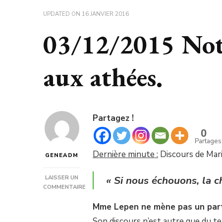
UPDATED ON
16 JANVIER 2016
03/12/2015 Not
aux athées.
Partagez !
0
Partages
Dernière minute :
Discours de Mar
GENEADM
« Si nous échouons, la c
LAISSER UN
COMMENTAIRE
SUR
Mme Lepen ne mène pas un parti 
03/12/2015
NOTE
Son discours n’est autre que du ter