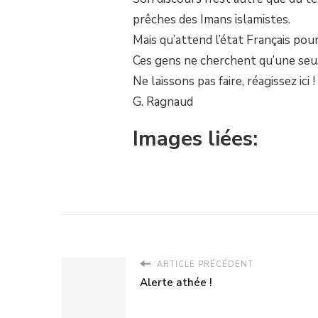
DE
GILLES
prêches des Imans islamistes.
RAGNAUD
Mais qu’attend l’état Français pou
AUX
ATHÉES.
Ces gens ne cherchent qu’une seule
Ne laissons pas faire, réagissez ici !
G. Ragnaud
Images liées:
ARTICLE PRÉCÉDENT
Alerte athée !