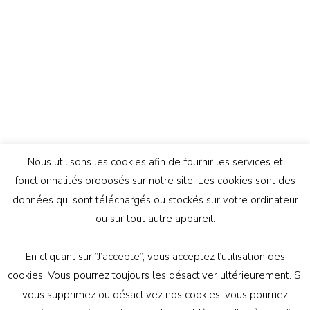
Nous utilisons les cookies afin de fournir les services et
fonctionnalités proposés sur notre site. Les cookies sont des
données qui sont téléchargés ou stockés sur votre ordinateur
ou sur tout autre appareil.
En cliquant sur ”J’accepte”, vous acceptez l’utilisation des
© Copyright 2026
Génération Athée
. Tous droits
cookies. Vous pourrez toujours les désactiver ultérieurement. Si
réservés.
Vilva | Développé par
Blossom Themes
.
vous supprimez ou désactivez nos cookies, vous pourriez
Propulsé par
WordPress
politique de confidentialité