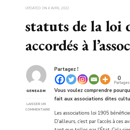
UPDATED ON
4 AVRIL 2022
statuts de la loi
accordés à l’asso
Partagez !
0
Partages
Vous voulez comprendre pourquo
GENEADM
fait aux associations dites cultu
LAISSER UN
COMMENTAIRE
Les associations loi 1905 bénéficie
SUR
STATUTS
D’ailleurs, c’est par l’accès à ces
DE
tant que telles par l’État. Cela si