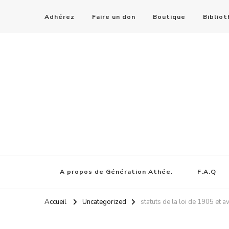
Adhérez
Faire un don
Boutique
Biblio
A propos de Génération Athée.
F.A.Q
Accueil
Uncategorized
statuts de la loi de 1905 et a