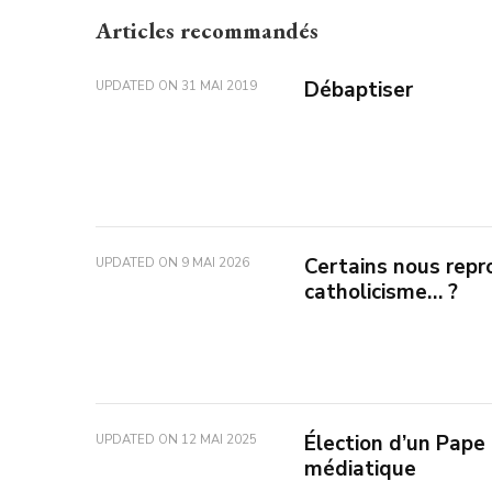
Articles recommandés
Débaptiser
UPDATED ON
31 MAI 2019
Certains nous repr
UPDATED ON
9 MAI 2026
catholicisme… ?
Élection d’un Pape 
UPDATED ON
12 MAI 2025
médiatique