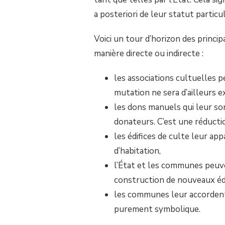
LA
LOI
a posteriori de leur statut particul
DE
1905
Voici un tour d’horizon des princi
ET
AVANTAGES
manière directe ou indirecte :
ACCORDÉS
À
les associations cultuelles 
L’ASSOCIATION
CULTUELLE.
mutation ne sera d’ailleurs ex
les dons manuels qui leur so
donateurs. C’est une réducti
les édifices de culte leur ap
d’habitation,
l’État et les communes peuve
construction de nouveaux édif
les communes leur accordent
purement symbolique.