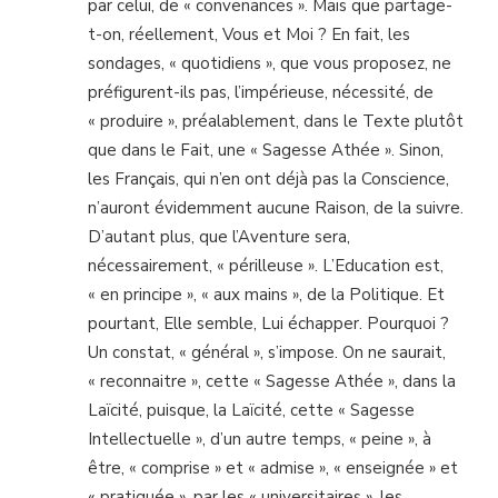
par celui, de « convenances ». Mais que partage-
t-on, réellement, Vous et Moi ? En fait, les
sondages, « quotidiens », que vous proposez, ne
préfigurent-ils pas, l’impérieuse, nécessité, de
« produire », préalablement, dans le Texte plutôt
que dans le Fait, une « Sagesse Athée ». Sinon,
les Français, qui n’en ont déjà pas la Conscience,
n’auront évidemment aucune Raison, de la suivre.
D’autant plus, que l’Aventure sera,
nécessairement, « périlleuse ». L’Education est,
« en principe », « aux mains », de la Politique. Et
pourtant, Elle semble, Lui échapper. Pourquoi ?
Un constat, « général », s’impose. On ne saurait,
« reconnaitre », cette « Sagesse Athée », dans la
Laïcité, puisque, la Laïcité, cette « Sagesse
Intellectuelle », d’un autre temps, « peine », à
être, « comprise » et « admise », « enseignée » et
« pratiquée », par les « universitaires », les