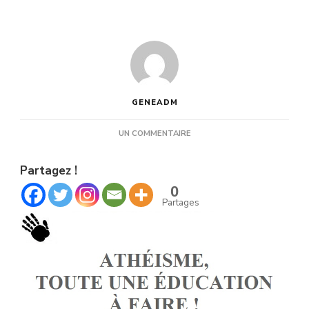
GENEADM
SUR
UN COMMENTAIRE
ATHÉISME,
TOUTE
Partagez !
UNE
ÉDUCATION
0
À
Partages
FAIRE !