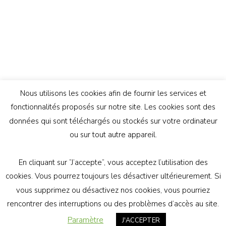
Nous utilisons les cookies afin de fournir les services et
fonctionnalités proposés sur notre site. Les cookies sont des
données qui sont téléchargés ou stockés sur votre ordinateur
ou sur tout autre appareil.
En cliquant sur ”J’accepte”, vous acceptez l’utilisation des
© Copyright 2026
Génération Athée
. Tous droits
cookies. Vous pourrez toujours les désactiver ultérieurement. Si
réservés.
Vilva | Développé par
Blossom Themes
.
vous supprimez ou désactivez nos cookies, vous pourriez
Propulsé par
WordPress
politique de confidentialité
rencontrer des interruptions ou des problèmes d’accès au site.
Paramètre
J'ACCEPTER