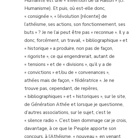
Humanité est une « Invention de la Raison » (cf.
Humanisme). Et puis, où est-elle donc,
« consignée », « l’évolution [récente] de
l’athéisme, ses actions, son fonctionnement, ses
buts » ? Je ne l’ai peut être pas « reconnue ». Il y a
donc, forcément, un travail, « bibliographique » et
« historique » a produire, non pas de façon,
« rigoriste », ce qui engendrerait, autant de
« tensions » et de « divisions », qu’il y a de
« convictions » et/ou de « convenances »,
athées mais de façon, « fédératrice ». Je ne
trouve pas, cependant, de repères,
« bibliographiques » et « historiques », sur le site,
de Génération Athée et lorsque je questionne,
d’autres associations, sur le sujet, c’est le
« silence radio ». C’est bien dommage car je crois,
davantage, à ce que le Peuple apporte son
concours, à l’Athéisme, « nouveau », en venant