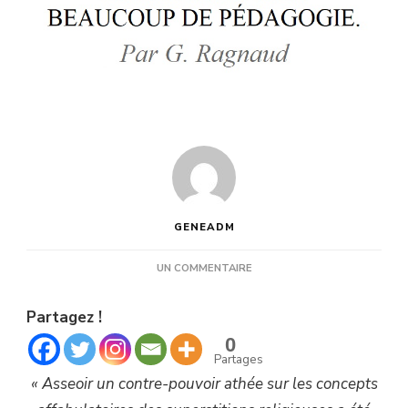
GENEADM
SUR
UN COMMENTAIRE
ATHÉISME
PROGRESSISTE,
Partagez !
FAIRE
PREUVE
0
DE
Partages
BEAUCOUP
« Asseoir un contre-pouvoir athée sur les concepts
DE
PÉDAGOGIE.