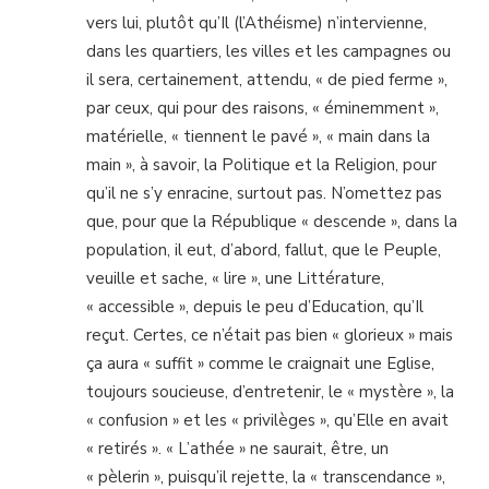
vers lui, plutôt qu’Il (l’Athéisme) n’intervienne,
dans les quartiers, les villes et les campagnes ou
il sera, certainement, attendu, « de pied ferme »,
par ceux, qui pour des raisons, « éminemment »,
matérielle, « tiennent le pavé », « main dans la
main », à savoir, la Politique et la Religion, pour
qu’il ne s’y enracine, surtout pas. N’omettez pas
que, pour que la République « descende », dans la
population, il eut, d’abord, fallut, que le Peuple,
veuille et sache, « lire », une Littérature,
« accessible », depuis le peu d’Education, qu’Il
reçut. Certes, ce n’était pas bien « glorieux » mais
ça aura « suffit » comme le craignait une Eglise,
toujours soucieuse, d’entretenir, le « mystère », la
« confusion » et les « privilèges », qu’Elle en avait
« retirés ». « L’athée » ne saurait, être, un
« pèlerin », puisqu’il rejette, la « transcendance »,