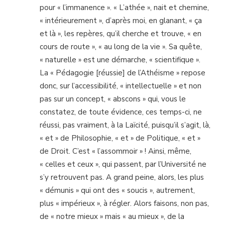
pour « l’immanence ». « L’athée », nait et chemine,
« intérieurement », d’après moi, en glanant, « ça
et là », les repères, qu’il cherche et trouve, « en
cours de route », « au long de la vie ». Sa quête,
« naturelle » est une démarche, « scientifique ».
La « Pédagogie [réussie] de l’Athéisme » repose
donc, sur l’accessibilité, « intellectuelle » et non
pas sur un concept, « abscons » qui, vous le
constatez, de toute évidence, ces temps-ci, ne
réussi, pas vraiment, à la Laïcité, puisqu’il s’agit, là,
« et » de Philosophie, « et » de Politique, « et »
de Droit. C’est « l’assommoir » ! Ainsi, même,
« celles et ceux », qui passent, par l’Université ne
s’y retrouvent pas. A grand peine, alors, les plus
« démunis » qui ont des « soucis », autrement,
plus « impérieux », à régler. Alors faisons, non pas,
de « notre mieux » mais « au mieux », de la