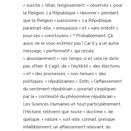
« suscite », l’élan, l’engouement, « observés », pour
la Religion. La République « raisonne », pendant,
que la Religion « passionne ». La République,
paraitrait-elle, « ennuyeuse » et « sans intérêt »,
pour ses « concitoyens » ? Probablement. Çà
aussi, ne le sous-estimez pas ! Car il y a un autre
message, « performatif », qui circule,
« abondamment », ces temps-ci et cela ne date
pas, d’hier. Il s’agit, de « l’inutilité », des élections
« et » des promesses, « non-tenues », des
politiques, « républicaines ». Enfin, « l’affaissement
du sentiment républicain », pourrait s’expliquer,
par la « continuité du phénomène républicain ».
Les Sciences Humaines et tout particulièrement,
l’Histoire, relèvent que toute « doctrine », de
quelque, « nature », soit-elle, connait, presque
infailliblement, un affaissement relevant, du