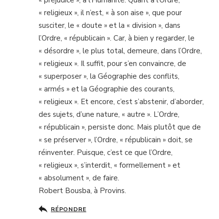
« préjudice », à l’Humanité. Quant à l’Ordre,
« religieux », il n’est, « à son aise », que pour
susciter, le « doute » et la « division », dans
l’Ordre, « républicain ». Car, à bien y regarder, le
« désordre », le plus total, demeure, dans l’Ordre,
« religieux ». Il suffit, pour s’en convaincre, de
« superposer », la Géographie des conflits,
« armés » et la Géographie des courants,
« religieux ». Et encore, c’est s’abstenir, d’aborder,
des sujets, d’une nature, « autre ». L’Ordre,
« républicain », persiste donc. Mais plutôt que de
« se préserver », l’Ordre, « républicain » doit, se
réinventer. Puisque, c’est ce que l’Ordre,
« religieux », s’interdit, « formellement » et
« absolument », de faire.
Robert Bousba, à Provins.
RÉPONDRE