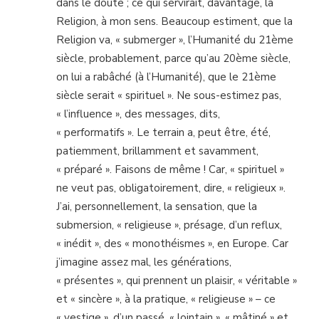
dans le doute ; ce qui servirait, davantage, la
Religion, à mon sens. Beaucoup estiment, que la
Religion va, « submerger », l’Humanité du 21ème
siècle, probablement, parce qu’au 20ème siècle,
on lui a rabâché (à l’Humanité), que le 21ème
siècle serait « spirituel ». Ne sous-estimez pas,
« l’influence », des messages, dits,
« performatifs ». Le terrain a, peut être, été,
patiemment, brillamment et savamment,
« préparé ». Faisons de même ! Car, « spirituel »
ne veut pas, obligatoirement, dire, « religieux ».
J’ai, personnellement, la sensation, que la
submersion, « religieuse », présage, d’un reflux,
« inédit », des « monothéismes », en Europe. Car
j’imagine assez mal, les générations,
« présentes », qui prennent un plaisir, « véritable »
et « sincère », à la pratique, « religieuse » – ce
« vestige », d’un passé, « lointain », « mâtiné » et