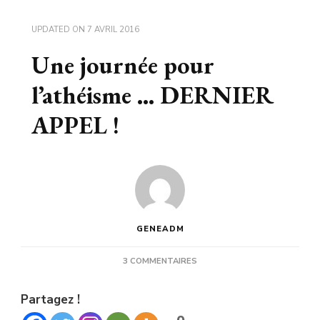
UPDATED ON
7 AVRIL 2016
Une journée pour
l’athéisme … DERNIER
APPEL !
GENEADM
SUR
3 COMMENTAIRES
UNE
JOURNÉE
Partagez !
POUR
L’ATHÉISME