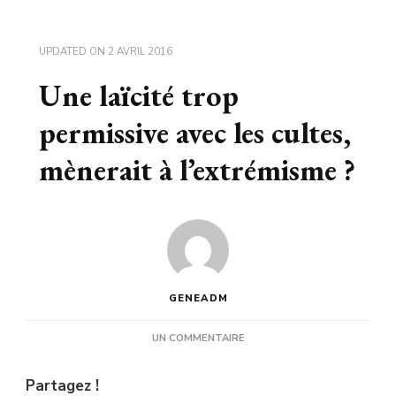
UPDATED ON
2 AVRIL 2016
Une laïcité trop
permissive avec les cultes,
mènerait à l’extrémisme ?
GENEADM
SUR
UN COMMENTAIRE
UNE
LAÏCITÉ
Partagez !
TROP