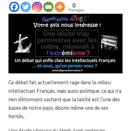
PERMISSIVE
0
AVEC
Partages
LES
CULTES,
MÈNERAIT
À
L’EXTRÉMISME
?
Ce débat fait actuellement rage dans le milieu
intellectuel Français, mais aussi politique, ce qui n’a
rien d’étonnant sachant que la laïcité est l’une des
bases de notre pays, disons même une de ses
fiertés.
Une étude sérieuse du think-tank américain